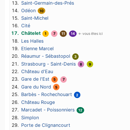
Saint-Germain-des-Prés
Odéon
10
Saint-Michel
Cité
Châtelet
1
7
11
14
Les Halles
Etienne Marcel
Réaumur - Sébastopol
3
Strasbourg - Saint-Denis
8
9
Château d'Eau
Gare de l'Est
5
7
Gare du Nord
5
Barbès - Rochechouart
2
Château Rouge
Marcadet - Poissonniers
12
Simplon
Porte de Clignancourt