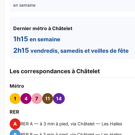
en semaine
Dernier métro à Châtelet
1h15
en semaine
2h15
vendredis, samedis et veilles de fête
Les correspondances à Châtelet
Métro
1
4
7
11
14
RER
A
RER A — à 3 min à pied, via Châtelet — Les Halles
B
RER B — à 3 min à pied, via Châtelet — Les Halles