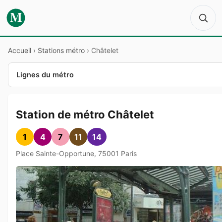
M
Accueil
›
Stations métro
›
Châtelet
Lignes du métro
Station de métro Châtelet
1
4
7
11
14
Place Sainte-Opportune, 75001 Paris