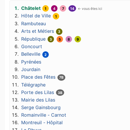
Châtelet
1
4
7
14
Hôtel de Ville
1
Rambuteau
Arts et Métiers
3
République
3
5
8
9
Goncourt
Belleville
2
Pyrénées
Jourdain
Place des Fêtes
7B
Télégraphe
Porte des Lilas
3B
Mairie des Lilas
Serge Gainsbourg
Romainville - Carnot
Montreuil - Hôpital