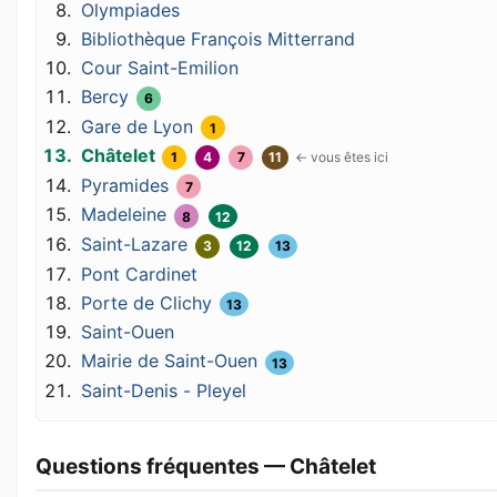
Olympiades
Bibliothèque François Mitterrand
Cour Saint-Emilion
Bercy
6
Gare de Lyon
1
Châtelet
1
4
7
11
Pyramides
7
Madeleine
8
12
Saint-Lazare
3
12
13
Pont Cardinet
Porte de Clichy
13
Saint-Ouen
Mairie de Saint-Ouen
13
Saint-Denis - Pleyel
Questions fréquentes — Châtelet