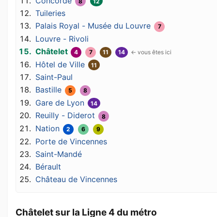
Concorde
8
12
Tuileries
Palais Royal - Musée du Louvre
7
Louvre - Rivoli
Châtelet
4
7
11
14
Hôtel de Ville
11
Saint-Paul
Bastille
5
8
Gare de Lyon
14
Reuilly - Diderot
8
Nation
2
6
9
Porte de Vincennes
Saint-Mandé
Bérault
Château de Vincennes
Châtelet sur la Ligne 4 du métro