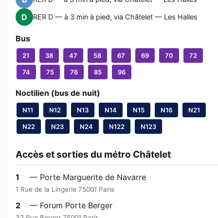
D
RER D — à 3 min à pied, via Châtelet — Les Halles
Bus
21
38
47
58
67
69
70
72
74
75
76
85
96
Noctilien (bus de nuit)
N11
N12
N13
N14
N15
N16
N21
N22
N23
N24
N122
N123
Accès et sorties du métro Châtelet
1
— Porte Marguerite de Navarre
1 Rue de la Lingerie 75001 Paris
2
— Forum Porte Berger
32 Rue Berger 75001 Paris