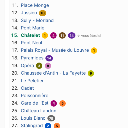
Place Monge
Jussieu
10
Sully - Morland
Pont Marie
Châtelet
1
4
11
14
Pont Neuf
Palais Royal - Musée du Louvre
1
Pyramides
14
Opéra
3
8
Chaussée d'Antin - La Fayette
9
Le Peletier
Cadet
Poissonnière
Gare de l'Est
4
5
Château Landon
Louis Blanc
7B
Stalingrad
2
5