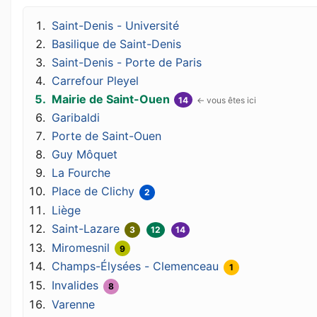
Saint-Denis - Université
Basilique de Saint-Denis
Saint-Denis - Porte de Paris
Carrefour Pleyel
Mairie de Saint-Ouen
14
Garibaldi
Porte de Saint-Ouen
Guy Môquet
La Fourche
Place de Clichy
2
Liège
Saint-Lazare
3
12
14
Miromesnil
9
Champs-Élysées - Clemenceau
1
Invalides
8
Varenne