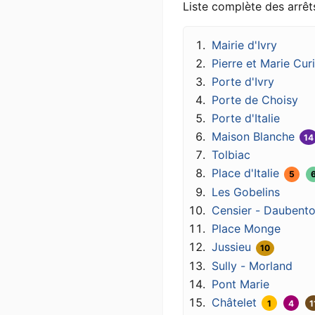
Liste complète des arrêts
Mairie d'Ivry
Pierre et Marie Cur
Porte d'Ivry
Porte de Choisy
Porte d'Italie
Maison Blanche
14
Tolbiac
Place d'Italie
5
Les Gobelins
Censier - Daubent
Place Monge
Jussieu
10
Sully - Morland
Pont Marie
Châtelet
1
4
1