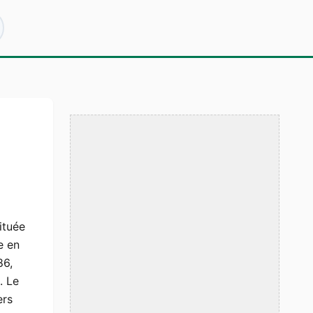
ituée
e en
86,
. Le
ers