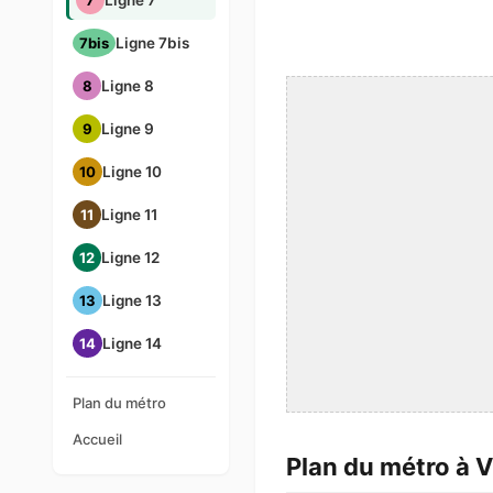
7
Ligne 7
7bis
Ligne 7bis
8
Ligne 8
9
Ligne 9
10
Ligne 10
11
Ligne 11
12
Ligne 12
13
Ligne 13
14
Ligne 14
Plan du métro
Accueil
Plan du métro à Vi