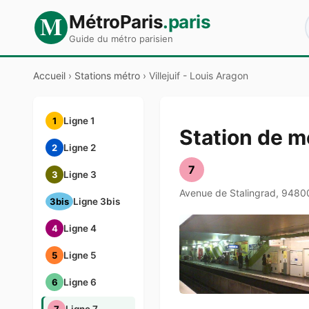
M
MétroParis
.paris
Guide du métro parisien
Accueil
›
Stations métro
›
Villejuif - Louis Aragon
1
Ligne 1
Station de mé
2
Ligne 2
7
3
Ligne 3
Avenue de Stalingrad, 94800 
3bis
Ligne 3bis
4
Ligne 4
5
Ligne 5
6
Ligne 6