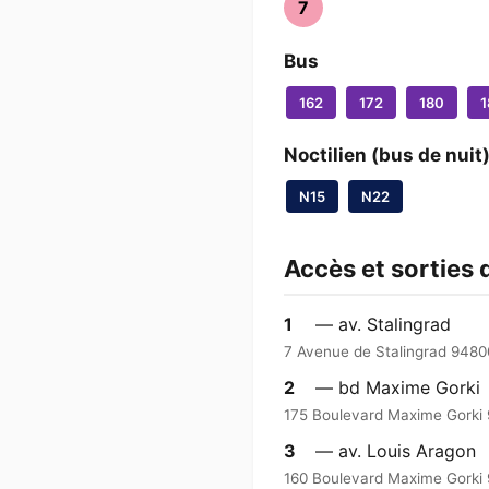
7
Bus
162
172
180
1
Noctilien (bus de nuit
N15
N22
Accès et sorties 
1
— av. Stalingrad
7 Avenue de Stalingrad 94800 
2
— bd Maxime Gorki
175 Boulevard Maxime Gorki 9
3
— av. Louis Aragon
160 Boulevard Maxime Gorki 9