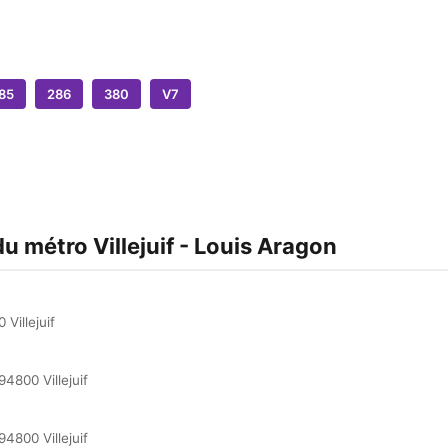
85
286
380
V7
)
du métro Villejuif - Louis Aragon
Villejuif
4800 Villejuif
4800 Villejuif