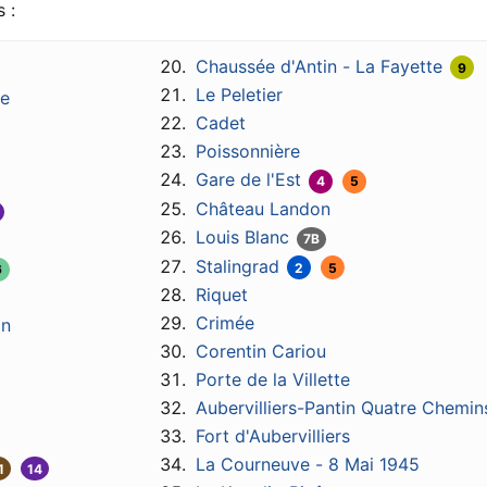
 :
Chaussée d'Antin - La Fayette
9
Le Peletier
ie
Cadet
Poissonnière
Gare de l'Est
4
5
Château Landon
Louis Blanc
7B
Stalingrad
2
5
6
Riquet
Crimée
on
Corentin Cariou
Porte de la Villette
Aubervilliers-Pantin Quatre Chemin
Fort d'Aubervilliers
La Courneuve - 8 Mai 1945
1
14