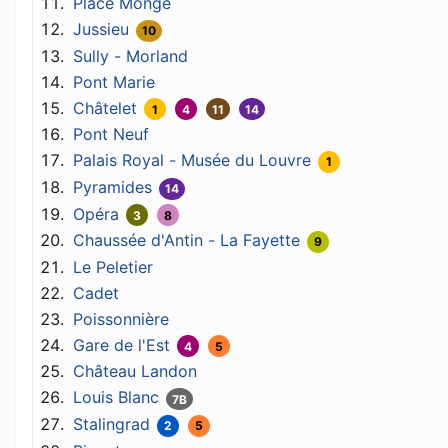
Place Monge
Jussieu
10
Sully - Morland
Pont Marie
Châtelet
1
4
11
14
Pont Neuf
Palais Royal - Musée du Louvre
1
Pyramides
14
Opéra
3
8
Chaussée d'Antin - La Fayette
9
Le Peletier
Cadet
Poissonnière
Gare de l'Est
4
5
Château Landon
Louis Blanc
7B
Stalingrad
2
5