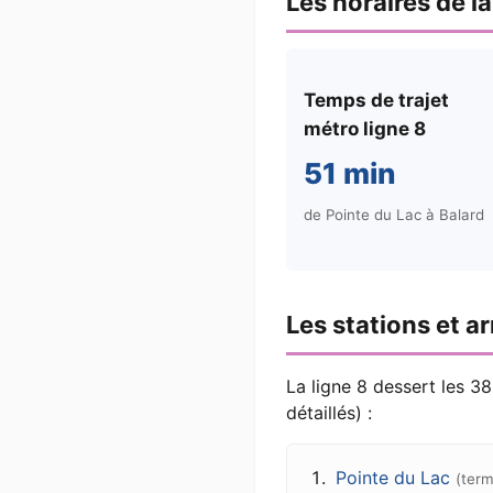
Les horaires de l
Temps de trajet
métro ligne 8
51 min
de Pointe du Lac à Balard
Les stations et a
La ligne 8 dessert les 38
détaillés) :
Pointe du Lac
(term