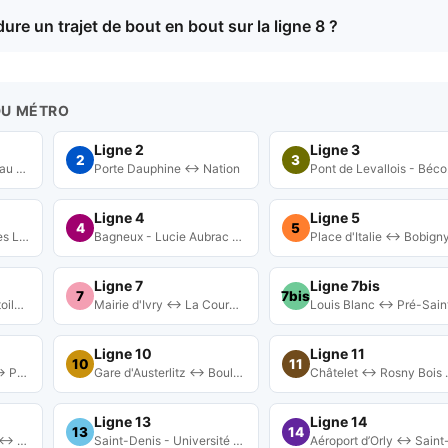
re un trajet de bout en bout sur la ligne 8 ?
DU MÉTRO
Ligne 2
Ligne 3
2
3
La Défense ↔ Château de Vincennes
Porte Dauphine ↔ Nation
Pont
Ligne 4
Ligne 5
4
5
Gambetta ↔ Porte des Lilas
Bagneux - Lucie Aubrac ↔ Porte de Clignancourt
Ligne 7
Ligne 7bis
7
7bis
Charles de Gaulle - Étoile ↔ Nation
Mairie d'Ivry ↔ La Courneuve - 8 Mai 1945
Ligne 10
Ligne 11
10
11
Mairie de Montreuil ↔ Pont de Sèvres
Gare d'Austerlitz ↔ Boulogne Pont de Saint-Cloud
Châtelet 
Ligne 13
Ligne 14
13
14
Mairie d'Aubervilliers ↔ Mairie d'Issy
Saint-Denis - Université ↔ Châtillon - Montrouge