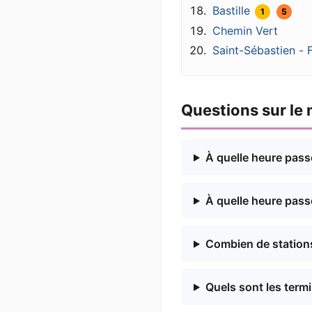
Bastille
1
5
Chemin Vert
Saint-Sébastien - F
Questions sur le 
À quelle heure passe
À quelle heure passe
Combien de stations 
Quels sont les termi