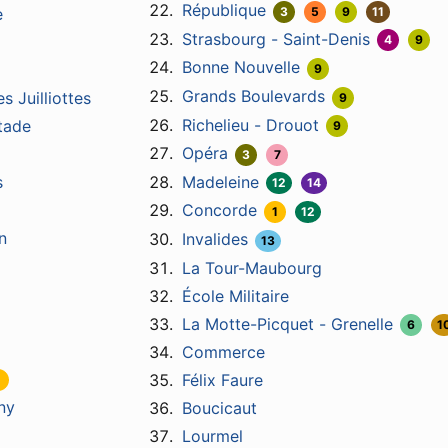
République
3
5
9
11
e
Strasbourg - Saint-Denis
4
9
Bonne Nouvelle
9
Grands Boulevards
s Juilliottes
9
Richelieu - Drouot
tade
9
Opéra
3
7
Madeleine
s
12
14
Concorde
1
12
n
Invalides
13
La Tour-Maubourg
École Militaire
La Motte-Picquet - Grenelle
6
1
Commerce
Félix Faure
1
ny
Boucicaut
Lourmel