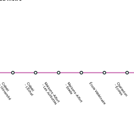
Créteil
Créteil
Maisons-Alfort
Maisons-Alfort
École Vétérinaire
Charenton
 Université
- L'Échat
- Les Juilliottes
- Stade
- Écoles