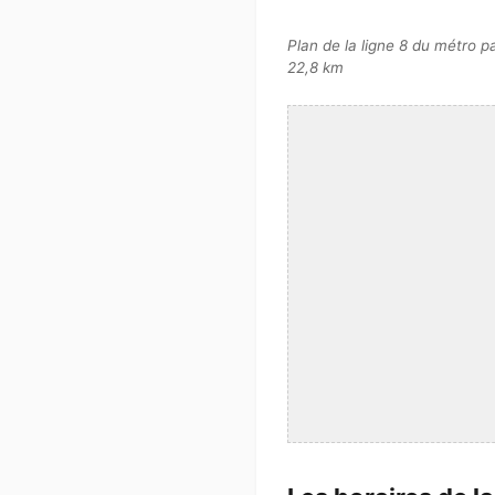
Plan de la ligne 8 du métro p
22,8 km