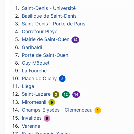
Saint-Denis - Université
Basilique de Saint-Denis
Saint-Denis - Porte de Paris
Carrefour Pleyel
Mairie de Saint-Ouen
14
Garibaldi
Porte de Saint-Ouen
Guy Môquet
La Fourche
Place de Clichy
2
Liège
Saint-Lazare
3
12
14
Miromesnil
9
Champs-Élysées - Clemenceau
1
Invalides
8
Varenne
Saint-François-Xavier