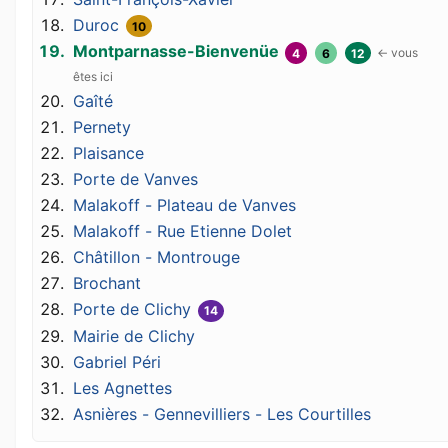
Duroc
10
Montparnasse-Bienvenüe
4
6
12
Gaîté
Pernety
Plaisance
Porte de Vanves
Malakoff - Plateau de Vanves
Malakoff - Rue Etienne Dolet
Châtillon - Montrouge
Brochant
Porte de Clichy
14
Mairie de Clichy
Gabriel Péri
Les Agnettes
Asnières - Gennevilliers - Les Courtilles