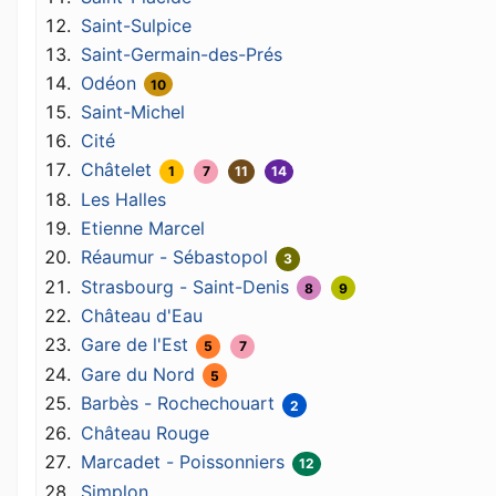
Saint-Sulpice
Saint-Germain-des-Prés
Odéon
10
Saint-Michel
Cité
Châtelet
1
7
11
14
Les Halles
Etienne Marcel
Réaumur - Sébastopol
3
Strasbourg - Saint-Denis
8
9
Château d'Eau
Gare de l'Est
5
7
Gare du Nord
5
Barbès - Rochechouart
2
Château Rouge
Marcadet - Poissonniers
12
Simplon