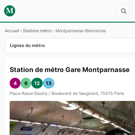
M
Accueil
›
Stations métro
›
Montparnasse-Bienvenüe
Lignes du métro
Station de métro Gare Montparnasse
4
6
12
13
Place Raoul-Dautry / Boulevard de Vaugirard, 75015 Paris