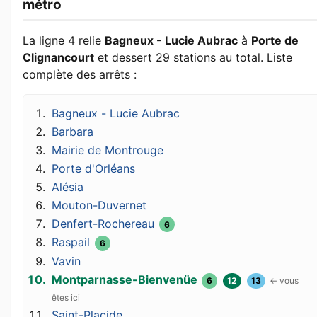
métro
La ligne 4 relie
Bagneux - Lucie Aubrac
à
Porte de
Clignancourt
et dessert 29 stations au total. Liste
complète des arrêts :
Bagneux - Lucie Aubrac
Barbara
Mairie de Montrouge
Porte d'Orléans
Alésia
Mouton-Duvernet
Denfert-Rochereau
6
Raspail
6
Vavin
Montparnasse-Bienvenüe
6
12
13
Saint-Placide