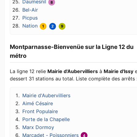
Daumesnil
8
Bel-Air
Picpus
Nation
1
2
9
Montparnasse-Bienvenüe sur la Ligne 12 du
métro
La ligne 12 relie
Mairie d'Aubervilliers
à
Mairie d'Issy
e
dessert 31 stations au total. Liste complète des arrêts 
Mairie d'Aubervilliers
Aimé Césaire
Front Populaire
Porte de la Chapelle
Marx Dormoy
Marcadet - Poissonniers
4