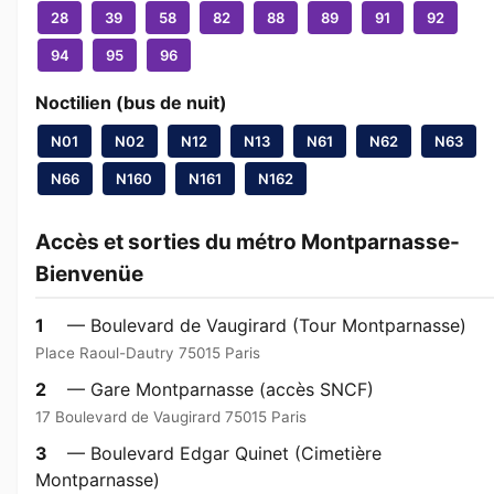
28
39
58
82
88
89
91
92
94
95
96
Noctilien (bus de nuit)
N01
N02
N12
N13
N61
N62
N63
N66
N160
N161
N162
Accès et sorties du métro Montparnasse-
Bienvenüe
1
— Boulevard de Vaugirard (Tour Montparnasse)
Place Raoul-Dautry 75015 Paris
2
— Gare Montparnasse (accès SNCF)
17 Boulevard de Vaugirard 75015 Paris
3
— Boulevard Edgar Quinet (Cimetière
Montparnasse)