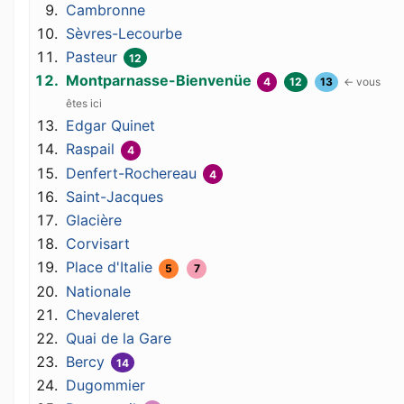
Cambronne
Sèvres-Lecourbe
Pasteur
12
Montparnasse-Bienvenüe
4
12
13
Edgar Quinet
Raspail
4
Denfert-Rochereau
4
Saint-Jacques
Glacière
Corvisart
Place d'Italie
5
7
Nationale
Chevaleret
Quai de la Gare
Bercy
14
Dugommier