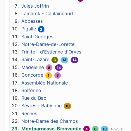
Jules Joffrin
Lamarck - Caulaincourt
Abbesses
Pigalle
2
Saint-Georges
Notre-Dame-de-Lorette
Trinité - d'Estienne d'Orves
Saint-Lazare
3
13
14
Madeleine
8
14
Concorde
1
8
Assemblée Nationale
Solférino
Rue du Bac
Sèvres - Babylone
10
Rennes
Notre-Dame des Champs
Montparnasse-Bienvenüe
4
6
13