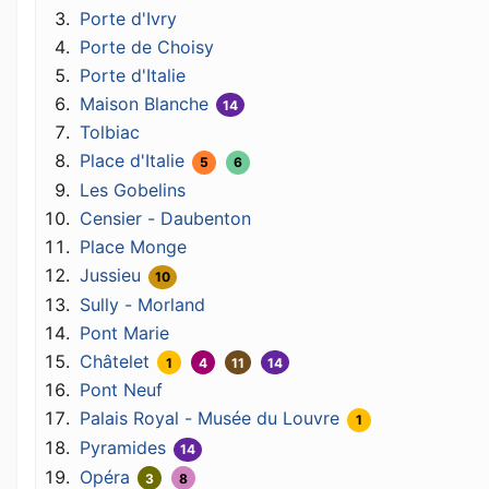
Porte d'Ivry
Porte de Choisy
Porte d'Italie
Maison Blanche
14
Tolbiac
Place d'Italie
5
6
Les Gobelins
Censier - Daubenton
Place Monge
Jussieu
10
Sully - Morland
Pont Marie
Châtelet
1
4
11
14
Pont Neuf
Palais Royal - Musée du Louvre
1
Pyramides
14
Opéra
3
8