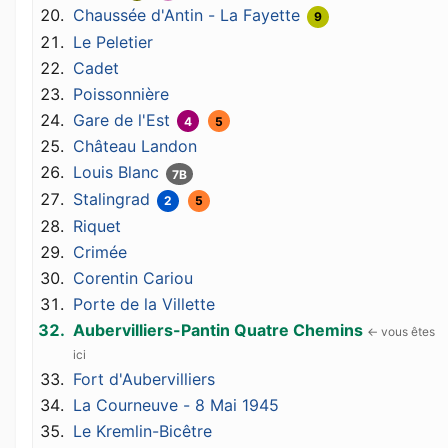
Chaussée d'Antin - La Fayette
9
Le Peletier
Cadet
Poissonnière
Gare de l'Est
4
5
Château Landon
Louis Blanc
7B
Stalingrad
2
5
Riquet
Crimée
Corentin Cariou
Porte de la Villette
Aubervilliers-Pantin Quatre Chemins
Fort d'Aubervilliers
La Courneuve - 8 Mai 1945
Le Kremlin-Bicêtre