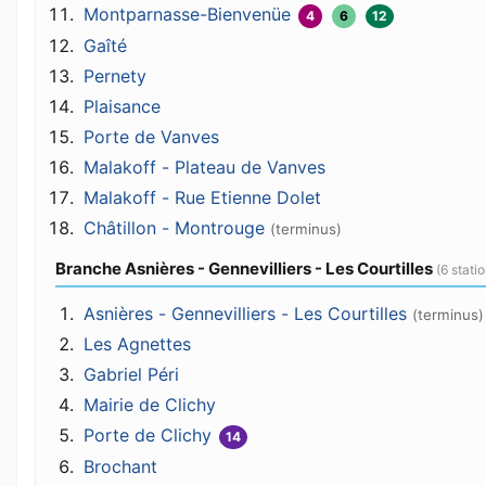
Montparnasse-Bienvenüe
4
6
12
Gaîté
Pernety
Plaisance
Porte de Vanves
Malakoff - Plateau de Vanves
Malakoff - Rue Etienne Dolet
Châtillon - Montrouge
(terminus)
Branche Asnières - Gennevilliers - Les Courtilles
(6 stati
Asnières - Gennevilliers - Les Courtilles
(terminus)
Les Agnettes
Gabriel Péri
Mairie de Clichy
Porte de Clichy
14
Brochant