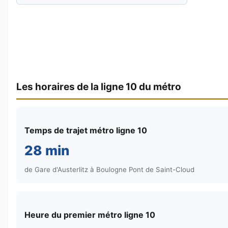
Les horaires de la ligne 10 du métro
Temps de trajet métro ligne 10
28 min
de Gare d'Austerlitz à Boulogne Pont de Saint-Cloud
Heure du premier métro ligne 10