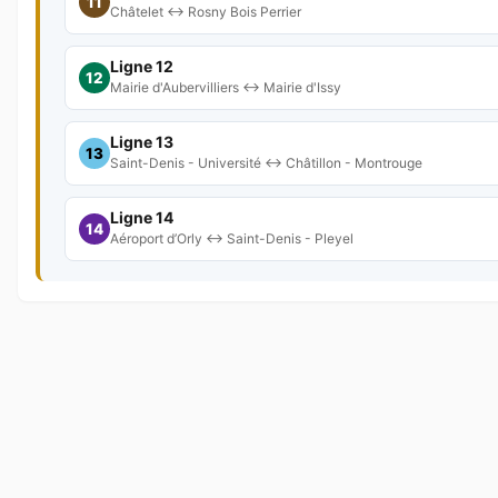
11
Châtelet ↔ Rosny Bois Perrier
Ligne 12
12
Mairie d'Aubervilliers ↔ Mairie d'Issy
Ligne 13
13
Saint-Denis - Université ↔ Châtillon - Montrouge
Ligne 14
14
Aéroport d’Orly ↔ Saint-Denis - Pleyel