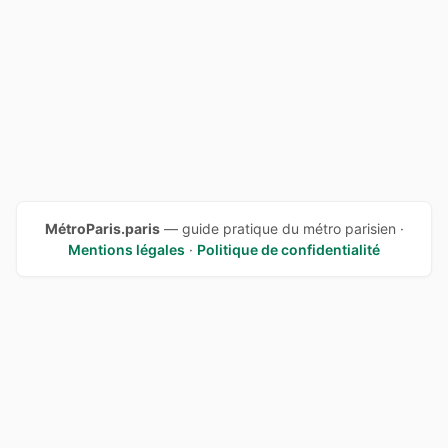
MétroParis.paris
— guide pratique du métro parisien ·
Mentions légales
·
Politique de confidentialité