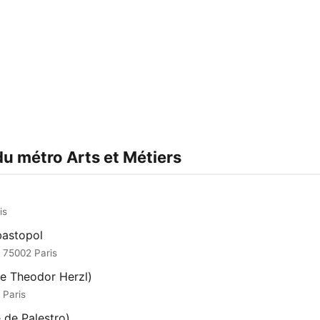
)
du métro Arts et Métiers
is
astopol
 75002 Paris
e Theodor Herzl)
 Paris
 de Palestro)