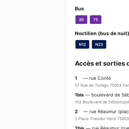
Bus
20
75
Noctilien (bus de nuit
N12
N23
Accès et sorties 
1
— rue Conté
57 Rue de Turbigo 75003 Par
1bis
— boulevard de Séb
103 Boulevard de Sébastopol
2
— rue Réaumur (plac
2 Place Theodor Herzl 75003
2bis
— rue Réaumur (rue