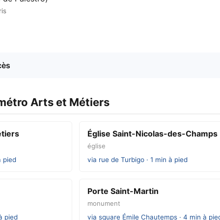
is
cès
métro Arts et Métiers
tiers
Église Saint-Nicolas-des-Champs
église
à pied
via rue de Turbigo · 1 min à pied
Porte Saint-Martin
monument
à pied
via square Émile Chautemps · 4 min à pie