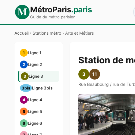
M
MétroParis
.paris
Guide du métro parisien
Accueil
›
Stations métro
›
Arts et Métiers
1
Ligne 1
Station de m
2
Ligne 2
3
11
3
Ligne 3
Rue Beaubourg / rue de Turb
3bis
Ligne 3bis
4
Ligne 4
5
Ligne 5
6
Ligne 6