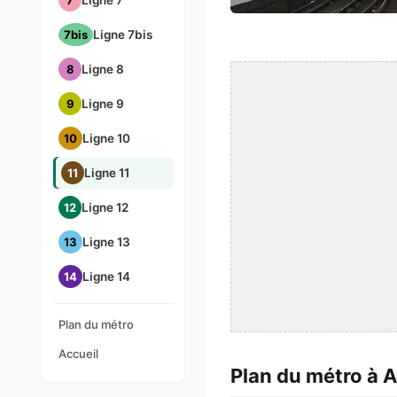
7
Ligne 7
7bis
Ligne 7bis
8
Ligne 8
9
Ligne 9
10
Ligne 10
11
Ligne 11
12
Ligne 12
13
Ligne 13
14
Ligne 14
Plan du métro
Accueil
Plan du métro à A