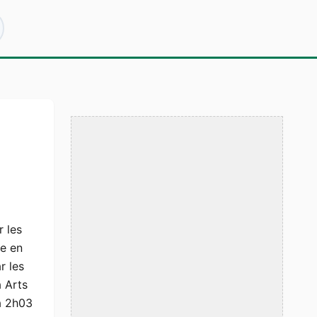
r les
ie en
r les
 Arts
 2h03