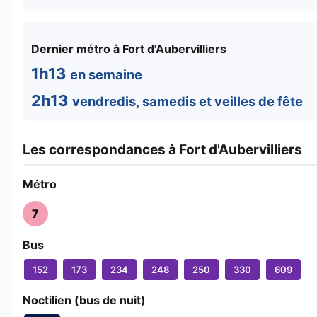
Dernier métro à Fort d'Aubervilliers
1h13
en semaine
2h13
vendredis, samedis et veilles de fête
Les correspondances à Fort d'Aubervilliers
Métro
7
Bus
152
173
234
248
250
330
609
Noctilien (bus de nuit)