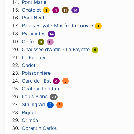
Pont Marie
Châtelet
1
4
11
14
Pont Neuf
Palais Royal - Musée du Louvre
1
Pyramides
14
Opéra
3
8
Chaussée d'Antin - La Fayette
9
Le Peletier
Cadet
Poissonnière
Gare de l'Est
4
5
Château Landon
Louis Blanc
7B
Stalingrad
2
5
Riquet
Crimée
Corentin Cariou