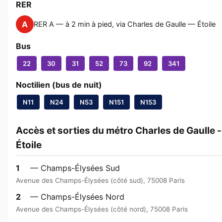
RER
A
RER A — à 2 min à pied, via Charles de Gaulle — Étoile
Bus
22
30
31
52
73
92
341
Noctilien (bus de nuit)
N11
N24
N53
N151
N153
Accès et sorties du métro Charles de Gaulle -
Étoile
1
— Champs-Élysées Sud
Avenue des Champs-Élysées (côté sud), 75008 Paris
2
— Champs-Élysées Nord
Avenue des Champs-Élysées (côté nord), 75008 Paris