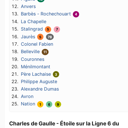
Anvers
Barbès - Rochechouart
4
La Chapelle
Stalingrad
5
7
Jaurès
5
7B
Colonel Fabien
Belleville
11
Couronnes
Ménilmontant
Père Lachaise
3
Philippe Auguste
Alexandre Dumas
Avron
Nation
1
6
9
Charles de Gaulle - Étoile sur la Ligne 6 du