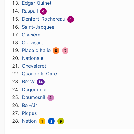
Edgar Quinet
Raspail
4
Denfert-Rochereau
4
Saint-Jacques
Glacière
Corvisart
Place d'Italie
5
7
Nationale
Chevaleret
Quai de la Gare
Bercy
14
Dugommier
Daumesnil
8
Bel-Air
Picpus
Nation
1
2
9