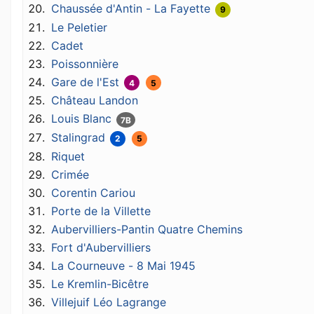
Chaussée d'Antin - La Fayette
9
Le Peletier
Cadet
Poissonnière
Gare de l'Est
4
5
Château Landon
Louis Blanc
7B
Stalingrad
2
5
Riquet
Crimée
Corentin Cariou
Porte de la Villette
Aubervilliers-Pantin Quatre Chemins
Fort d'Aubervilliers
La Courneuve - 8 Mai 1945
Le Kremlin-Bicêtre
Villejuif Léo Lagrange