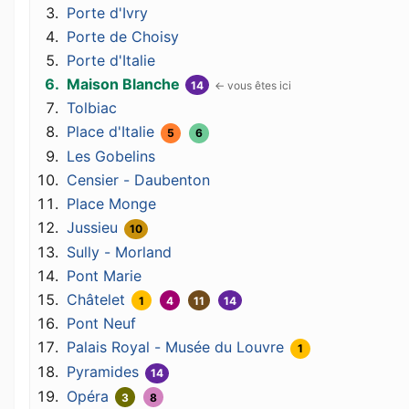
Porte d'Ivry
Porte de Choisy
Porte d'Italie
Maison Blanche
14
Tolbiac
Place d'Italie
5
6
Les Gobelins
Censier - Daubenton
Place Monge
Jussieu
10
Sully - Morland
Pont Marie
Châtelet
1
4
11
14
Pont Neuf
Palais Royal - Musée du Louvre
1
Pyramides
14
Opéra
3
8