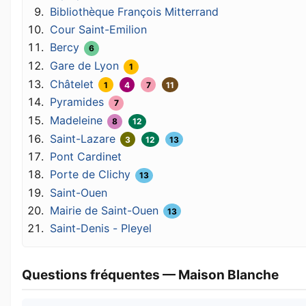
Bibliothèque François Mitterrand
Cour Saint-Emilion
Bercy
6
Gare de Lyon
1
Châtelet
1
4
7
11
Pyramides
7
Madeleine
8
12
Saint-Lazare
3
12
13
Pont Cardinet
Porte de Clichy
13
Saint-Ouen
Mairie de Saint-Ouen
13
Saint-Denis - Pleyel
Questions fréquentes — Maison Blanche