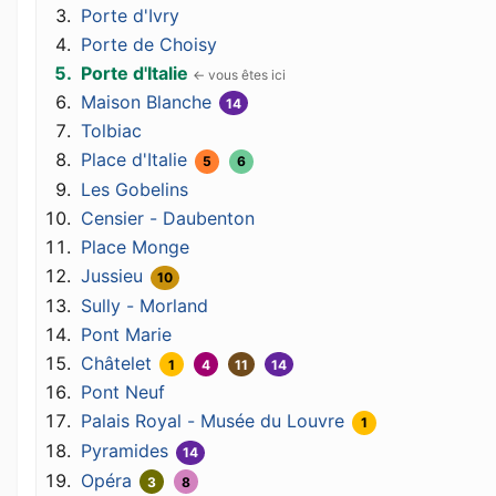
Porte d'Ivry
Porte de Choisy
Porte d'Italie
Maison Blanche
14
Tolbiac
Place d'Italie
5
6
Les Gobelins
Censier - Daubenton
Place Monge
Jussieu
10
Sully - Morland
Pont Marie
Châtelet
1
4
11
14
Pont Neuf
Palais Royal - Musée du Louvre
1
Pyramides
14
Opéra
3
8