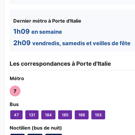
Dernier métro à Porte d'Italie
1h09
en semaine
2h09
vendredis, samedis et veilles de fête
Les correspondances à Porte d'Italie
Métro
7
Bus
47
131
184
185
186
193
Noctilien (bus de nuit)