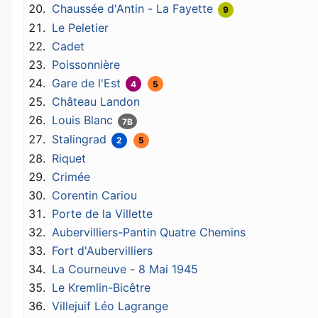
Chaussée d'Antin - La Fayette
9
Le Peletier
Cadet
Poissonnière
Gare de l'Est
4
5
Château Landon
Louis Blanc
7B
Stalingrad
2
5
Riquet
Crimée
Corentin Cariou
Porte de la Villette
Aubervilliers-Pantin Quatre Chemins
Fort d'Aubervilliers
La Courneuve - 8 Mai 1945
Le Kremlin-Bicêtre
Villejuif Léo Lagrange