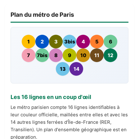
Plan du métro de Paris
1
2
3
3bis
4
5
6
7
7bis
8
9
10
11
12
13
14
Les 16 lignes en un coup d'œil
Le métro parisien compte 16 lignes identifiables à
leur couleur officielle, maillées entre elles et avec les
14 autres lignes ferrées d'Île-de-France (RER,
Transilien). Un plan d'ensemble géographique est en
préparation.