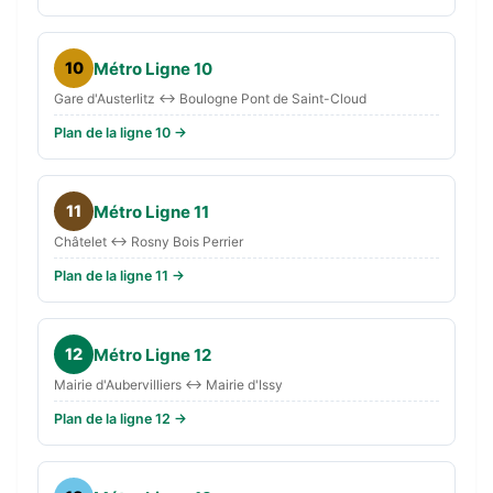
Métro Ligne 10
10
Gare d'Austerlitz ↔ Boulogne Pont de Saint-Cloud
Plan de la ligne 10 →
Métro Ligne 11
11
Châtelet ↔ Rosny Bois Perrier
Plan de la ligne 11 →
Métro Ligne 12
12
Mairie d'Aubervilliers ↔ Mairie d'Issy
Plan de la ligne 12 →