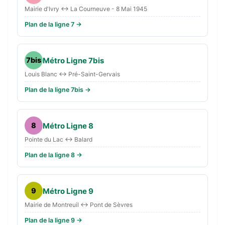
Mairie d'Ivry ↔ La Courneuve - 8 Mai 1945
Plan de la ligne 7 →
Métro Ligne 7bis
7bis
Louis Blanc ↔ Pré-Saint-Gervais
Plan de la ligne 7bis →
Métro Ligne 8
8
Pointe du Lac ↔ Balard
Plan de la ligne 8 →
Métro Ligne 9
9
Mairie de Montreuil ↔ Pont de Sèvres
Plan de la ligne 9 →