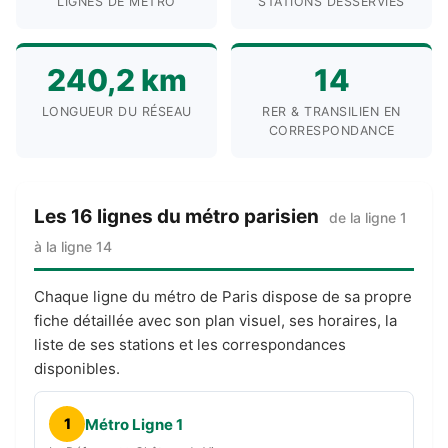
LIGNES DE MÉTRO
STATIONS DESSERVIES
240,2 km
14
LONGUEUR DU RÉSEAU
RER & TRANSILIEN EN
CORRESPONDANCE
Les 16 lignes du métro parisien
de la ligne 1
à la ligne 14
Chaque ligne du métro de Paris dispose de sa propre
fiche détaillée avec son plan visuel, ses horaires, la
liste de ses stations et les correspondances
disponibles.
Métro Ligne 1
1