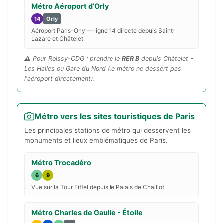
Métro Aéroport d’Orly
14
Orly
Aéroport Paris-Orly — ligne 14 directe depuis Saint-
Lazare et Châtelet
⚠ Pour Roissy-CDG : prendre le
RER B
depuis Châtelet -
Les Halles ou Gare du Nord (le métro ne dessert pas
l'aéroport directement).
Métro vers les sites touristiques de Paris
Les principales stations de métro qui desservent les
monuments et lieux emblématiques de Paris.
Métro Trocadéro
6
9
Vue sur la Tour Eiffel depuis le Palais de Chaillot
Métro Charles de Gaulle - Étoile