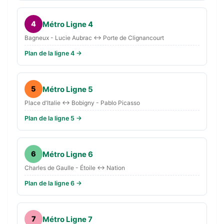
Métro Ligne 4
4
Bagneux - Lucie Aubrac ↔ Porte de Clignancourt
Plan de la ligne 4 →
Métro Ligne 5
5
Place d'Italie ↔ Bobigny - Pablo Picasso
Plan de la ligne 5 →
Métro Ligne 6
6
Charles de Gaulle - Étoile ↔ Nation
Plan de la ligne 6 →
Métro Ligne 7
7