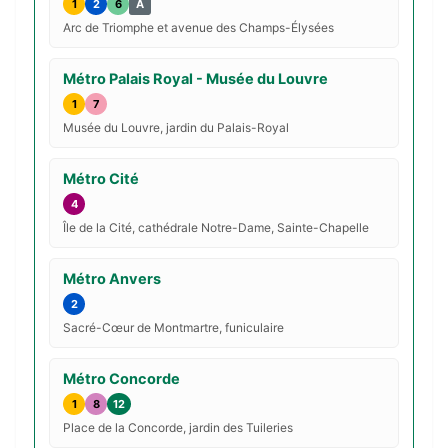
1
2
6
A
Arc de Triomphe et avenue des Champs-Élysées
Métro Palais Royal - Musée du Louvre
1
7
Musée du Louvre, jardin du Palais-Royal
Métro Cité
4
Île de la Cité, cathédrale Notre-Dame, Sainte-Chapelle
Métro Anvers
2
Sacré-Cœur de Montmartre, funiculaire
Métro Concorde
1
8
12
Place de la Concorde, jardin des Tuileries