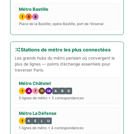
Métro Bastille
1
5
8
Place de la Bastille, opéra Bastille, port de l'Arsenal
Stations de métro les plus connectées
Les grands hubs du métro parisien où convergent le
plus de lignes — points d'échange essentiels pour
traverser Paris.
Métro Châtelet
1
4
7
11
14
A
B
D
5 lignes de métro + 3 correspondances
Métro La Défense
1
A
E
L
U
1 lignes de métro + 4 correspondances