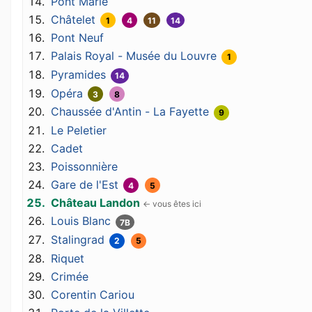
Pont Marie
Châtelet
1
4
11
14
Pont Neuf
Palais Royal - Musée du Louvre
1
Pyramides
14
Opéra
3
8
Chaussée d'Antin - La Fayette
9
Le Peletier
Cadet
Poissonnière
Gare de l'Est
4
5
Château Landon
Louis Blanc
7B
Stalingrad
2
5
Riquet
Crimée
Corentin Cariou