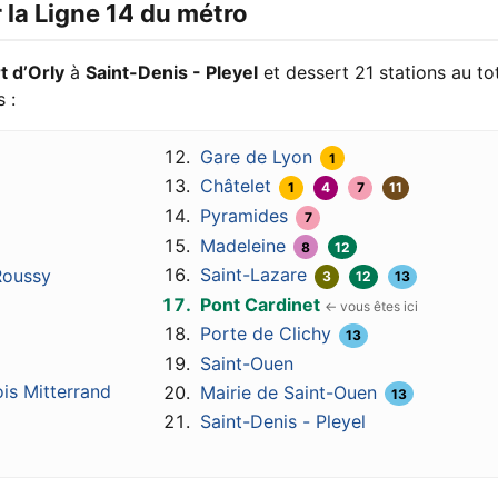
 la Ligne 14 du métro
t d’Orly
à
Saint-Denis - Pleyel
et dessert 21 stations au tot
 :
Gare de Lyon
1
Châtelet
1
4
7
11
Pyramides
7
Madeleine
8
12
Saint-Lazare
 Roussy
3
12
13
Pont Cardinet
Porte de Clichy
13
Saint-Ouen
is Mitterrand
Mairie de Saint-Ouen
13
Saint-Denis - Pleyel