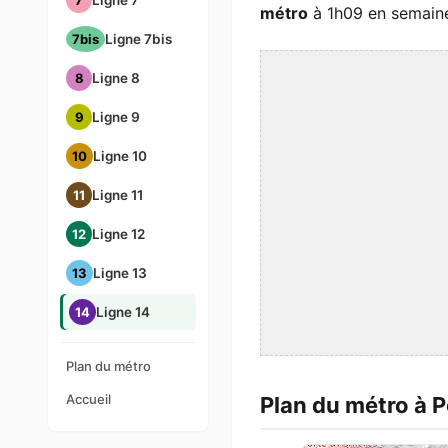
7
Ligne 7
métro
à 1h09 en semaine 
7bis
Ligne 7bis
8
Ligne 8
9
Ligne 9
10
Ligne 10
11
Ligne 11
12
Ligne 12
13
Ligne 13
14
Ligne 14
Plan du métro
Accueil
Plan du métro à 