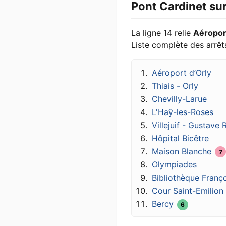
Pont Cardinet sur
La ligne 14 relie
Aéropor
Liste complète des arrêts
Aéroport d’Orly
Thiais - Orly
Chevilly-Larue
L'Haÿ-les-Roses
Villejuif - Gustave
Hôpital Bicêtre
Maison Blanche
7
Olympiades
Bibliothèque Franço
Cour Saint-Emilion
Bercy
6