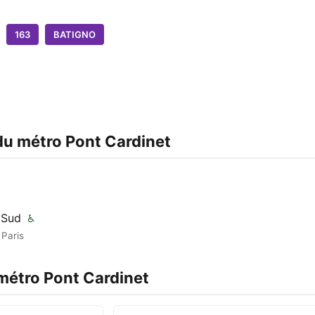
163
BATIGNO
)
du métro Pont Cardinet
e Sud
♿
 Paris
 métro Pont Cardinet