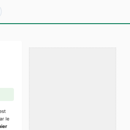
est
ar le
nier