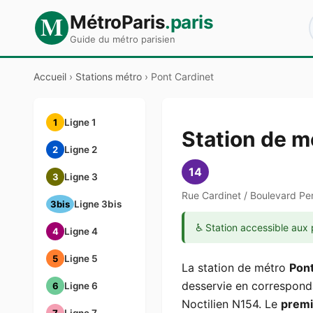
M
MétroParis
.paris
Guide du métro parisien
Accueil
›
Stations métro
›
Pont Cardinet
1
Ligne 1
Station de m
2
Ligne 2
14
3
Ligne 3
Rue Cardinet / Boulevard Per
3bis
Ligne 3bis
♿ Station accessible aux 
4
Ligne 4
5
Ligne 5
La station de métro
Pont
desservie en corresponda
6
Ligne 6
Noctilien N154. Le
premi