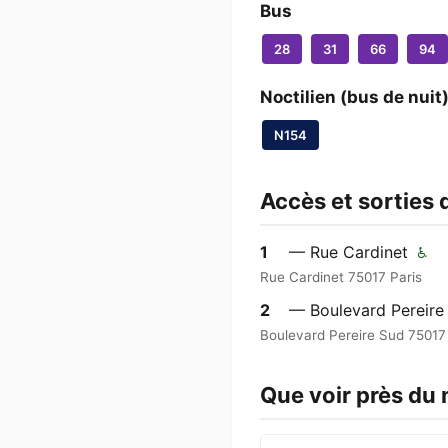
Bus
28
31
66
94
Noctilien (bus de nuit
N154
Accès et sorties 
1
— Rue Cardinet
♿
Rue Cardinet 75017 Paris
2
— Boulevard Pereir
Boulevard Pereire Sud 75017
Que voir près du