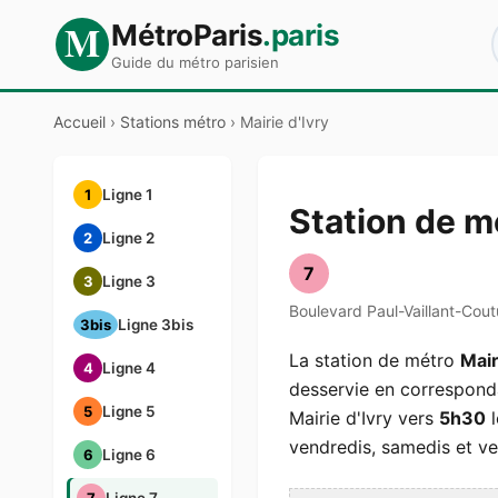
M
MétroParis
.paris
Guide du métro parisien
Accueil
›
Stations métro
›
Mairie d'Ivry
1
Ligne 1
Station de mé
2
Ligne 2
7
3
Ligne 3
Boulevard Paul-Vaillant-Cout
3bis
Ligne 3bis
La station de métro
Mair
4
Ligne 4
desservie en correspond
5
Ligne 5
Mairie d'Ivry vers
5h30
l
vendredis, samedis et vei
6
Ligne 6