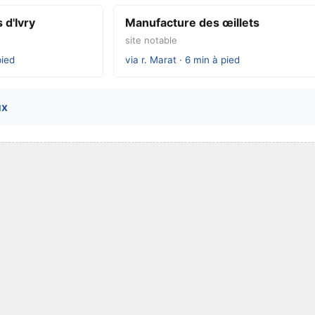
 d'Ivry
Manufacture des œillets
site notable
pied
via r. Marat · 6 min à pied
ux