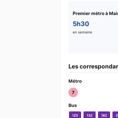
Premier métro à Mair
5h30
en semaine
Les correspondanc
Métro
7
Bus
125
132
182
3