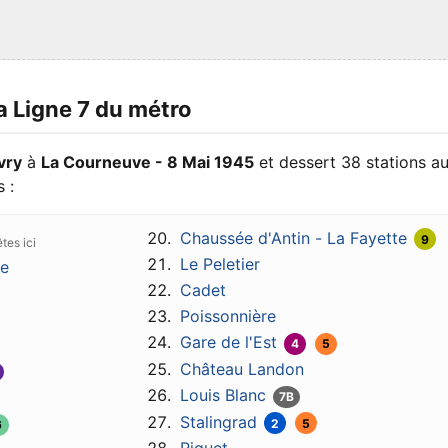
la Ligne 7 du métro
Ivry
à
La Courneuve - 8 Mai 1945
et dessert 38 stations au
 :
Chaussée d'Antin - La Fayette
9
Le Peletier
ie
Cadet
Poissonnière
Gare de l'Est
4
5
Château Landon
Louis Blanc
7B
Stalingrad
2
5
6