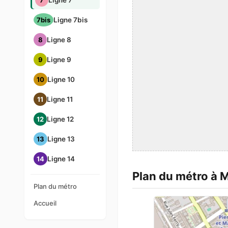
7
Ligne 7
7bis
Ligne 7bis
8
Ligne 8
9
Ligne 9
10
Ligne 10
11
Ligne 11
12
Ligne 12
13
Ligne 13
14
Ligne 14
Plan du métro à M
Plan du métro
Accueil