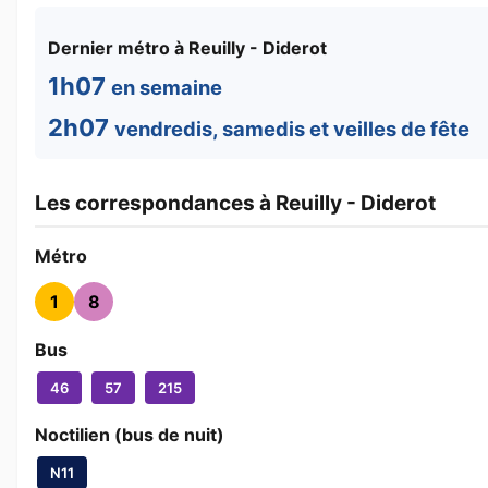
Dernier métro à Reuilly - Diderot
1h07
en semaine
2h07
vendredis, samedis et veilles de fête
Les correspondances à Reuilly - Diderot
Métro
1
8
Bus
46
57
215
Noctilien (bus de nuit)
N11