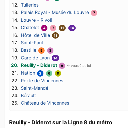
Tuileries
Palais Royal - Musée du Louvre
7
Louvre - Rivoli
Châtelet
4
7
11
14
Hôtel de Ville
11
Saint-Paul
Bastille
5
8
Gare de Lyon
14
Reuilly - Diderot
8
Nation
2
6
9
Porte de Vincennes
Saint-Mandé
Bérault
Château de Vincennes
Reuilly - Diderot sur la Ligne 8 du métro