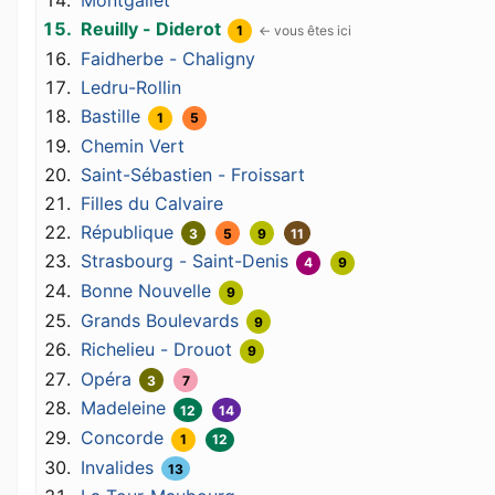
Montgallet
Reuilly - Diderot
1
Faidherbe - Chaligny
Ledru-Rollin
Bastille
1
5
Chemin Vert
Saint-Sébastien - Froissart
Filles du Calvaire
République
3
5
9
11
Strasbourg - Saint-Denis
4
9
Bonne Nouvelle
9
Grands Boulevards
9
Richelieu - Drouot
9
Opéra
3
7
Madeleine
12
14
Concorde
1
12
Invalides
13