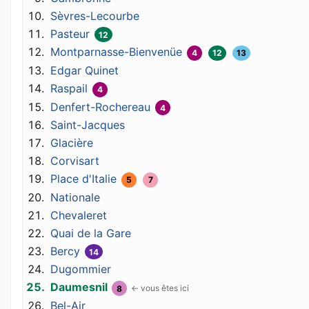
Sèvres-Lecourbe
Pasteur
12
Montparnasse-Bienvenüe
4
12
13
Edgar Quinet
Raspail
4
Denfert-Rochereau
4
Saint-Jacques
Glacière
Corvisart
Place d'Italie
5
7
Nationale
Chevaleret
Quai de la Gare
Bercy
14
Dugommier
Daumesnil
8
Bel-Air