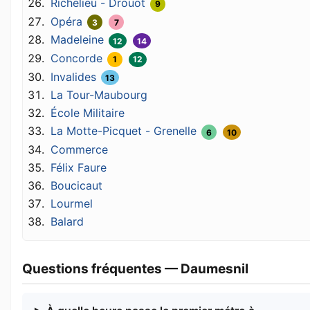
Richelieu - Drouot
9
Opéra
3
7
Madeleine
12
14
Concorde
1
12
Invalides
13
La Tour-Maubourg
École Militaire
La Motte-Picquet - Grenelle
6
10
Commerce
Félix Faure
Boucicaut
Lourmel
Balard
Questions fréquentes — Daumesnil