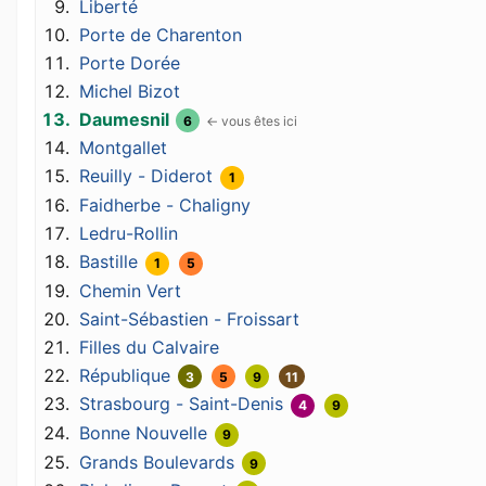
Liberté
Porte de Charenton
Porte Dorée
Michel Bizot
Daumesnil
6
Montgallet
Reuilly - Diderot
1
Faidherbe - Chaligny
Ledru-Rollin
Bastille
1
5
Chemin Vert
Saint-Sébastien - Froissart
Filles du Calvaire
République
3
5
9
11
Strasbourg - Saint-Denis
4
9
Bonne Nouvelle
9
Grands Boulevards
9