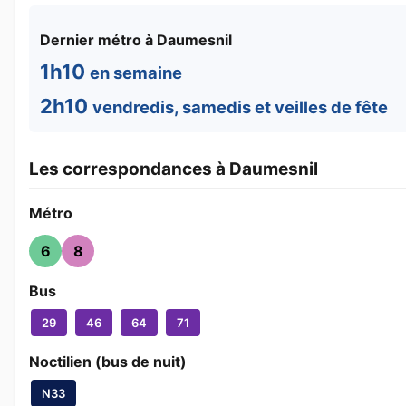
Dernier métro à Daumesnil
1h10
en semaine
2h10
vendredis, samedis et veilles de fête
Les correspondances à Daumesnil
Métro
6
8
Bus
29
46
64
71
Noctilien (bus de nuit)
N33