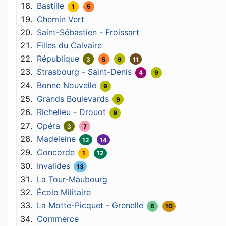
Bastille
1
5
Chemin Vert
Saint-Sébastien - Froissart
Filles du Calvaire
République
3
5
9
11
Strasbourg - Saint-Denis
4
9
Bonne Nouvelle
9
Grands Boulevards
9
Richelieu - Drouot
9
Opéra
3
7
Madeleine
12
14
Concorde
1
12
Invalides
13
La Tour-Maubourg
École Militaire
La Motte-Picquet - Grenelle
6
10
Commerce