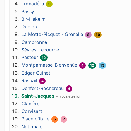
Trocadéro
9
Passy
Bir-Hakeim
Dupleix
La Motte-Picquet - Grenelle
8
10
Cambronne
Sèvres-Lecourbe
Pasteur
12
Montparnasse-Bienvenüe
4
12
13
Edgar Quinet
Raspail
4
Denfert-Rochereau
4
Saint-Jacques
Glacière
Corvisart
Place d'Italie
5
7
Nationale