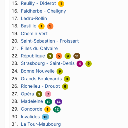
Reuilly - Diderot
1
Faidherbe - Chaligny
Ledru-Rollin
Bastille
1
5
Chemin Vert
Saint-Sébastien - Froissart
Filles du Calvaire
République
3
5
9
11
Strasbourg - Saint-Denis
4
9
Bonne Nouvelle
9
Grands Boulevards
9
Richelieu - Drouot
9
Opéra
3
7
Madeleine
12
14
Concorde
1
12
Invalides
13
La Tour-Maubourg