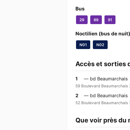
Bus
29
69
91
Noctilien (bus de nuit
N01
N02
Accès et sorties
1
— bd Beaumarchais
59 Boulevard Beaumarchais 
2
— bd Beaumarchais
52 Boulevard Beaumarchais 7
Que voir près du