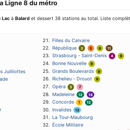
a Ligne 8 du métro
u Lac
à
Balard
et dessert 38 stations au total. Liste complè
Filles du Calvaire
République
3
5
9
11
Strasbourg - Saint-Denis
4
9
Bonne Nouvelle
9
Grands Boulevards
 Juilliottes
9
Richelieu - Drouot
tade
9
Opéra
3
7
Madeleine
12
14
Concorde
1
12
n
Invalides
13
La Tour-Maubourg
École Militaire