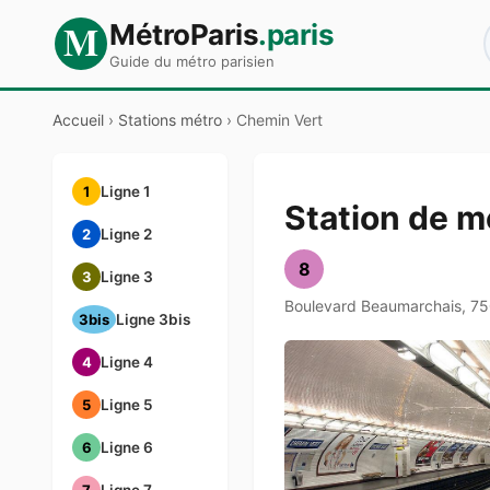
M
MétroParis
.paris
Guide du métro parisien
Accueil
›
Stations métro
›
Chemin Vert
1
Ligne 1
Station de m
2
Ligne 2
8
3
Ligne 3
Boulevard Beaumarchais, 75
3bis
Ligne 3bis
4
Ligne 4
5
Ligne 5
6
Ligne 6