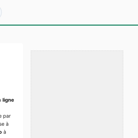
la
ligne
e par
se à
o
à