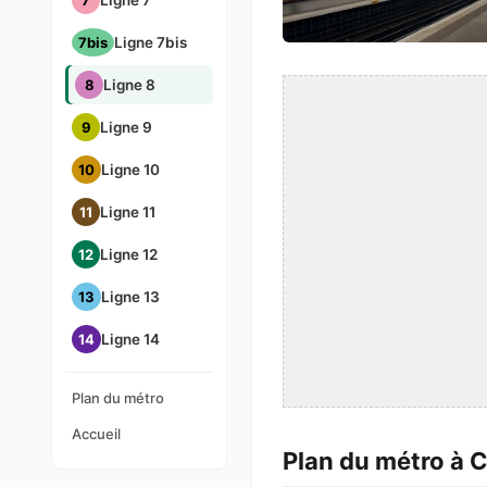
7
Ligne 7
7bis
Ligne 7bis
8
Ligne 8
9
Ligne 9
10
Ligne 10
11
Ligne 11
12
Ligne 12
13
Ligne 13
14
Ligne 14
Plan du métro
Accueil
Plan du métro à 