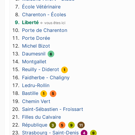
École Vétérinaire
Charenton - Écoles
Liberté
Porte de Charenton
Porte Dorée
Michel Bizot
Daumesnil
6
Montgallet
Reuilly - Diderot
1
Faidherbe - Chaligny
Ledru-Rollin
Bastille
1
5
Chemin Vert
Saint-Sébastien - Froissart
Filles du Calvaire
République
3
5
9
11
Strasbourg - Saint-Denis
4
9