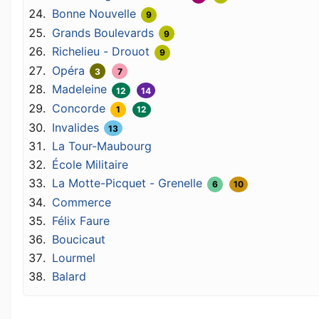
Bonne Nouvelle
9
Grands Boulevards
9
Richelieu - Drouot
9
Opéra
3
7
Madeleine
12
14
Concorde
1
12
Invalides
13
La Tour-Maubourg
École Militaire
La Motte-Picquet - Grenelle
6
10
Commerce
Félix Faure
Boucicaut
Lourmel
Balard