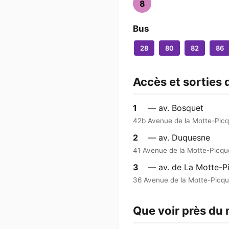
8
Bus
28
80
82
86
Accès et sorties 
1
— av. Bosquet
42b Avenue de la Motte-Picq
2
— av. Duquesne
41 Avenue de la Motte-Picqu
3
— av. de La Motte-P
36 Avenue de la Motte-Picqu
Que voir près du 