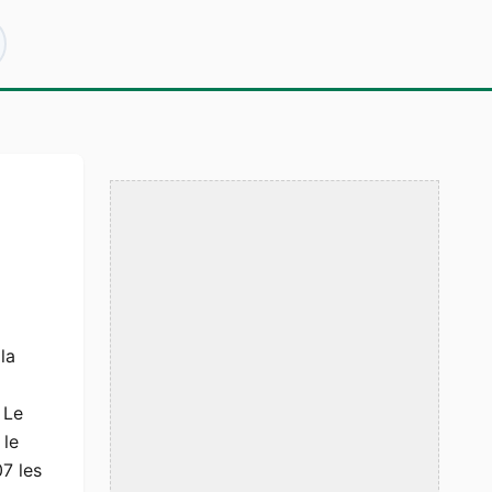
la
 Le
le
7 les