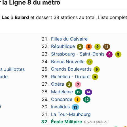
r la Ligne 8 du métro
u Lac
à
Balard
et dessert 38 stations au total. Liste complè
Filles du Calvaire
République
3
5
9
11
Strasbourg - Saint-Denis
4
9
Bonne Nouvelle
9
Grands Boulevards
 Juilliottes
9
Richelieu - Drouot
tade
9
Opéra
3
7
Madeleine
12
14
Concorde
1
12
n
Invalides
13
La Tour-Maubourg
École Militaire