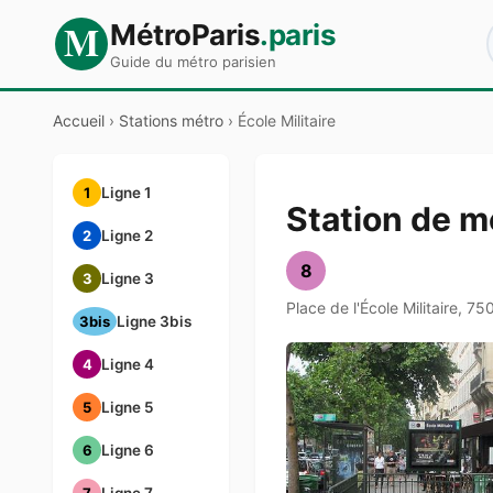
M
MétroParis
.paris
Guide du métro parisien
Accueil
›
Stations métro
›
École Militaire
1
Ligne 1
Station de mé
2
Ligne 2
8
3
Ligne 3
Place de l'École Militaire, 75
3bis
Ligne 3bis
4
Ligne 4
5
Ligne 5
6
Ligne 6