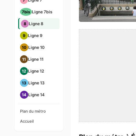
7
Ligne 7
7bis
Ligne 7bis
8
Ligne 8
9
Ligne 9
10
Ligne 10
11
Ligne 11
12
Ligne 12
13
Ligne 13
14
Ligne 14
Plan du métro
Accueil