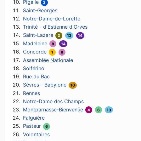
Pigalle
2
Saint-Georges
Notre-Dame-de-Lorette
Trinité - d'Estienne d'Orves
Saint-Lazare
3
13
14
Madeleine
8
14
Concorde
1
8
Assemblée Nationale
Solférino
Rue du Bac
Sèvres - Babylone
10
Rennes
Notre-Dame des Champs
Montparnasse-Bienvenüe
4
6
13
Falguière
Pasteur
6
Volontaires