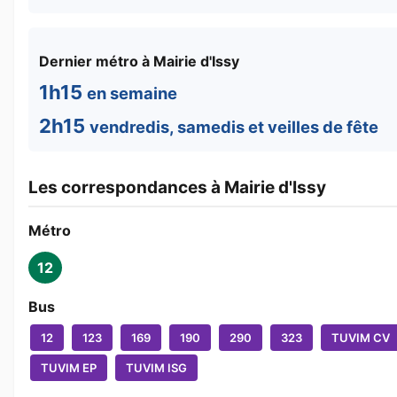
Dernier métro à Mairie d'Issy
1h15
en semaine
2h15
vendredis, samedis et veilles de fête
Les correspondances à Mairie d'Issy
Métro
12
Bus
12
123
169
190
290
323
TUVIM CV
TUVIM EP
TUVIM ISG