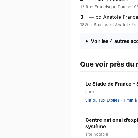
12 Rue Francisque Poulbot 9
3
— bd Anatole Franc
182bis Boulevard Anatole Fr
Voir les 4 autres ac
Que voir près du 
Le Stade de France - 
gare
via pl. aux Etoiles · 1 min à
Centre national d'expl
système
site notable