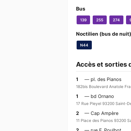
Bus
139
255
274
Noctilien (bus de nuit
N44
Accès et sorties 
1
— pl. des Pianos
182bis Boulevard Anatole Fr
1
— bd Ornano
17 Rue Pleyel 93200 Saint-D
2
— Cap Ampère
11 Place des Pianos 93200 S
2
— rue F. Poulbot