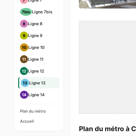
7
Ligne 7
7bis
Ligne 7bis
8
Ligne 8
9
Ligne 9
10
Ligne 10
11
Ligne 11
12
Ligne 12
13
Ligne 13
14
Ligne 14
Plan du métro
Accueil
Plan du métro à C