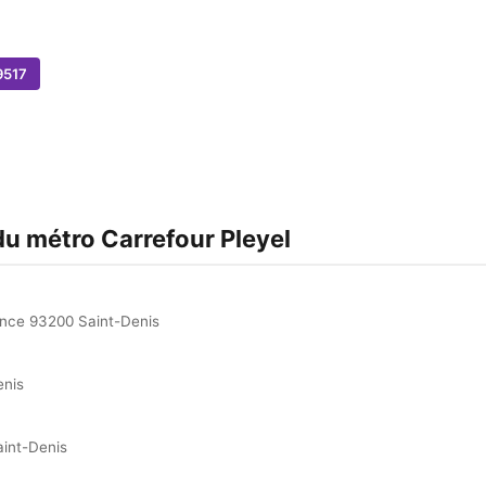
9517
)
du métro Carrefour Pleyel
ance 93200 Saint-Denis
enis
aint-Denis