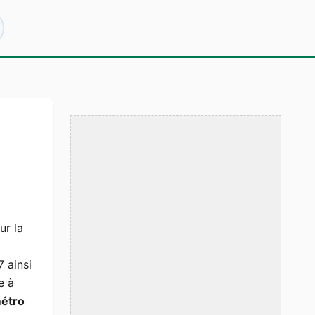
ur la
 ainsi
e à
métro