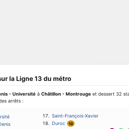
sur la Ligne 13 du métro
nis - Université
à
Châtillon - Montrouge
et dessert 32 st
des arrêts :
Saint-François-Xavier
rsité
Duroc
Denis
10