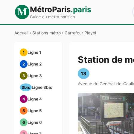
M
MétroParis
.paris
Guide du métro parisien
Accueil
›
Stations métro
›
Carrefour Pleyel
1
Ligne 1
Station de m
2
Ligne 2
13
3
Ligne 3
Avenue du Général-de-Gaull
3bis
Ligne 3bis
4
Ligne 4
5
Ligne 5
6
Ligne 6