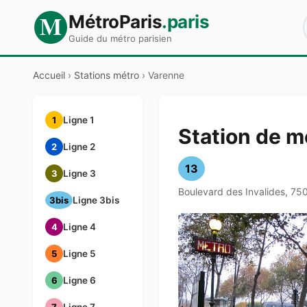
M
MétroParis
.paris
Guide du métro parisien
Accueil
›
Stations métro
›
Varenne
1
Ligne 1
Station de m
2
Ligne 2
13
3
Ligne 3
Boulevard des Invalides, 75
3bis
Ligne 3bis
4
Ligne 4
5
Ligne 5
6
Ligne 6