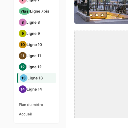
7
Ligne 7
7bis
Ligne 7bis
8
Ligne 8
9
Ligne 9
10
Ligne 10
11
Ligne 11
12
Ligne 12
13
Ligne 13
14
Ligne 14
Plan du métro
Accueil