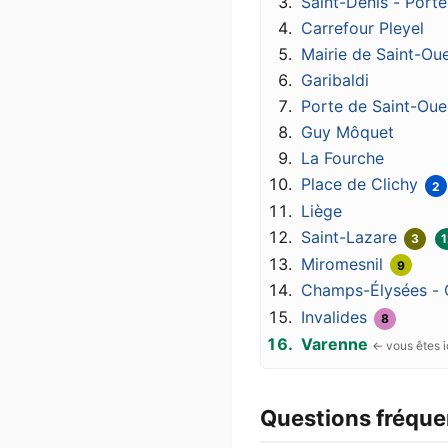
Saint-Denis - Porte
Carrefour Pleyel
Mairie de Saint-Ou
Garibaldi
Porte de Saint-Oue
Guy Môquet
La Fourche
Place de Clichy
2
Liège
Saint-Lazare
3
1
Miromesnil
9
Champs-Élysées -
Invalides
8
Varenne
Questions fréqu