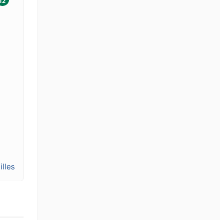
12
illes