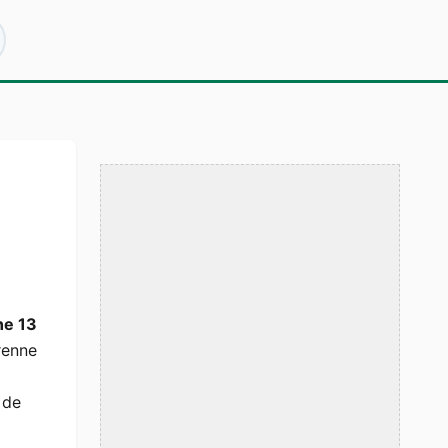
ne 13
renne
 de