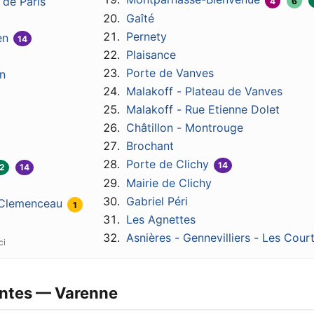
 de Paris
4
6
Gaîté
Pernety
en
14
Plaisance
Porte de Vanves
n
Malakoff - Plateau de Vanves
Malakoff - Rue Etienne Dolet
Châtillon - Montrouge
Brochant
Porte de Clichy
14
2
14
Mairie de Clichy
Gabriel Péri
 Clemenceau
1
Les Agnettes
Asnières - Gennevilliers - Les Court
entes — Varenne