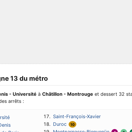
gne 13 du métro
nis - Université
à
Châtillon - Montrouge
et dessert 32 st
des arrêts :
Saint-François-Xavier
rsité
Duroc
Denis
10
Montparnasse-Bienvenüe