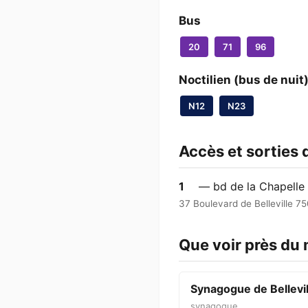
Bus
20
71
96
Noctilien (bus de nuit
N12
N23
Accès et sorties
1
— bd de la Chapelle
37 Boulevard de Belleville 75
Que voir près du
Synagogue de Bellevil
synagogue