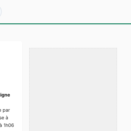
ligne
e par
se à
à 1h06