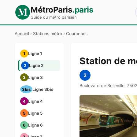
M
MétroParis
.paris
Guide du métro parisien
Accueil
›
Stations métro
›
Couronnes
1
Ligne 1
Station de 
2
Ligne 2
2
3
Ligne 3
Boulevard de Belleville, 750
3bis
Ligne 3bis
4
Ligne 4
5
Ligne 5
6
Ligne 6