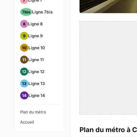
7
Ligne 7
7bis
Ligne 7bis
8
Ligne 8
9
Ligne 9
10
Ligne 10
11
Ligne 11
12
Ligne 12
13
Ligne 13
14
Ligne 14
Plan du métro
Accueil
Plan du métro à 