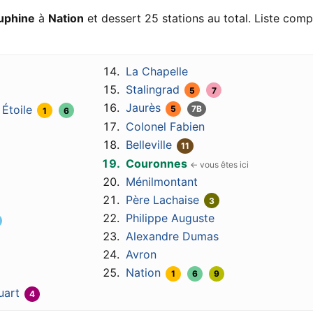
uphine
à
Nation
et dessert 25 stations au total. Liste comp
La Chapelle
Stalingrad
5
7
Jaurès
 Étoile
5
7B
1
6
Colonel Fabien
Belleville
11
Couronnes
Ménilmontant
Père Lachaise
3
Philippe Auguste
Alexandre Dumas
Avron
Nation
1
6
9
uart
4