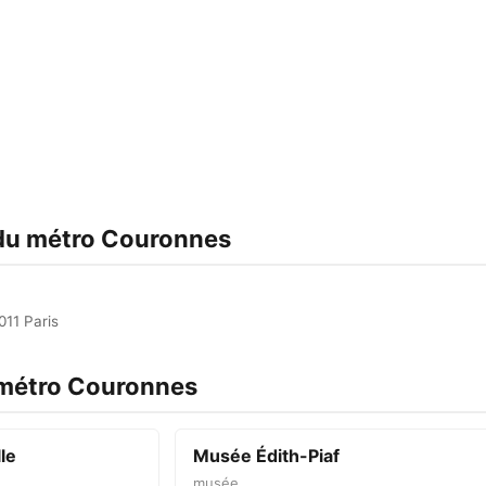
)
 du métro Couronnes
011 Paris
 métro Couronnes
le
Musée Édith-Piaf
musée