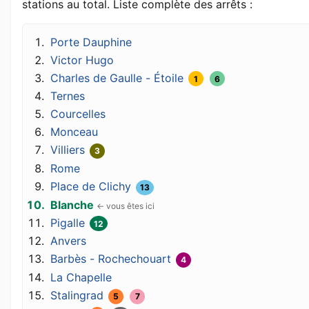
stations au total. Liste complète des arrêts :
Porte Dauphine
Victor Hugo
Charles de Gaulle - Étoile
1
6
Ternes
Courcelles
Monceau
Villiers
3
Rome
Place de Clichy
13
Blanche
Pigalle
12
Anvers
Barbès - Rochechouart
4
La Chapelle
Stalingrad
5
7