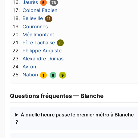
Jaurès
5
7B
Colonel Fabien
Belleville
11
Couronnes
Ménilmontant
Père Lachaise
3
Philippe Auguste
Alexandre Dumas
Avron
Nation
1
6
9
Questions fréquentes — Blanche
À quelle heure passe le premier métro à Blanche
?