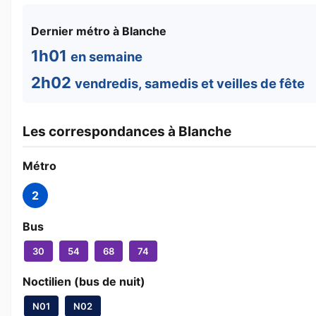
Dernier métro à Blanche
1h01
en semaine
2h02
vendredis, samedis et veilles de fête
Les correspondances à Blanche
Métro
2
Bus
30
54
68
74
Noctilien (bus de nuit)
N01
N02