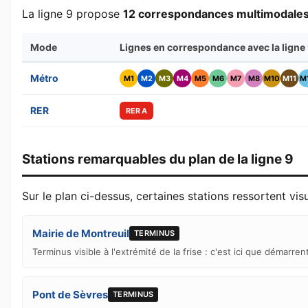
La ligne 9 propose
12 correspondances multimodale
Mode
Lignes en correspondance avec la ligne
Métro
M1
M2
M3
M4
M5
M6
M7
M8
M10
M11
M
RER
RER A
Stations remarquables du plan de la ligne 9
Sur le plan ci-dessus, certaines stations ressortent vis
Mairie de Montreuil
TERMINUS
Terminus visible à l'extrémité de la frise : c'est ici que démarre
Pont de Sèvres
TERMINUS