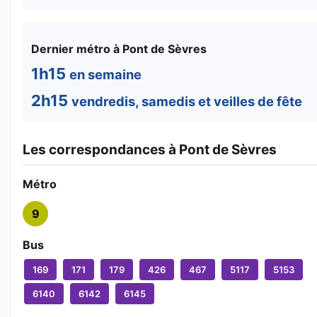
Dernier métro à Pont de Sèvres
1h15
en semaine
2h15
vendredis, samedis et veilles de fête
Les correspondances à Pont de Sèvres
Métro
9
Bus
169
171
179
426
467
5117
5153
6140
6142
6145