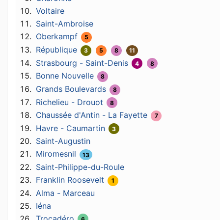
Voltaire
Saint-Ambroise
Oberkampf
5
République
3
5
8
11
Strasbourg - Saint-Denis
4
8
Bonne Nouvelle
8
Grands Boulevards
8
Richelieu - Drouot
8
Chaussée d'Antin - La Fayette
7
Havre - Caumartin
3
Saint-Augustin
Miromesnil
13
Saint-Philippe-du-Roule
Franklin Roosevelt
1
Alma - Marceau
Iéna
Trocadéro
6