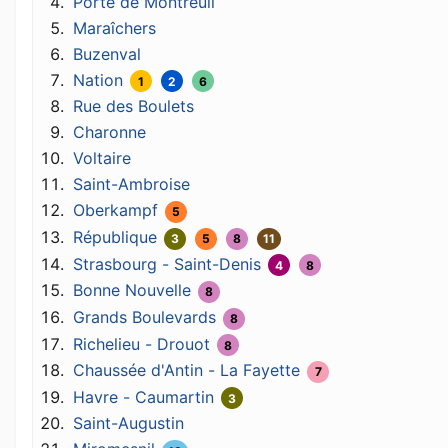
Porte de Montreuil
Maraîchers
Buzenval
Nation
1
2
6
Rue des Boulets
Charonne
Voltaire
Saint-Ambroise
Oberkampf
5
République
3
5
8
11
Strasbourg - Saint-Denis
4
8
Bonne Nouvelle
8
Grands Boulevards
8
Richelieu - Drouot
8
Chaussée d'Antin - La Fayette
7
Havre - Caumartin
3
Saint-Augustin