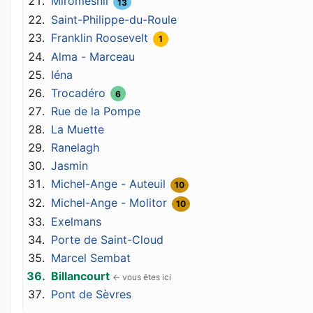
Miromesnil
13
Saint-Philippe-du-Roule
Franklin Roosevelt
1
Alma - Marceau
Iéna
Trocadéro
6
Rue de la Pompe
La Muette
Ranelagh
Jasmin
Michel-Ange - Auteuil
10
Michel-Ange - Molitor
10
Exelmans
Porte de Saint-Cloud
Marcel Sembat
Billancourt
Pont de Sèvres