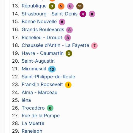
République
3
5
8
11
Strasbourg - Saint-Denis
4
8
Bonne Nouvelle
8
Grands Boulevards
8
Richelieu - Drouot
8
Chaussée d'Antin - La Fayette
7
Havre - Caumartin
3
Saint-Augustin
Miromesnil
13
Saint-Philippe-du-Roule
Franklin Roosevelt
1
Alma - Marceau
Iéna
Trocadéro
6
Rue de la Pompe
La Muette
Ranelagh