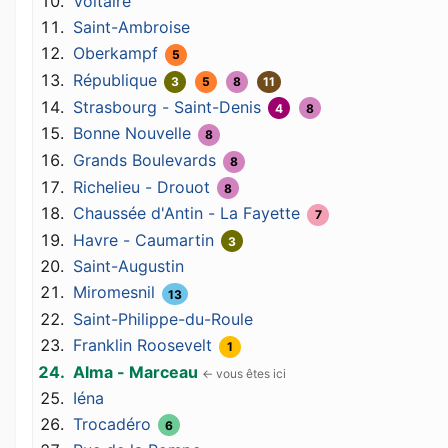
Voltaire
Saint-Ambroise
Oberkampf
5
République
3
5
8
11
Strasbourg - Saint-Denis
4
8
Bonne Nouvelle
8
Grands Boulevards
8
Richelieu - Drouot
8
Chaussée d'Antin - La Fayette
7
Havre - Caumartin
3
Saint-Augustin
Miromesnil
13
Saint-Philippe-du-Roule
Franklin Roosevelt
1
Alma - Marceau
Iéna
Trocadéro
6