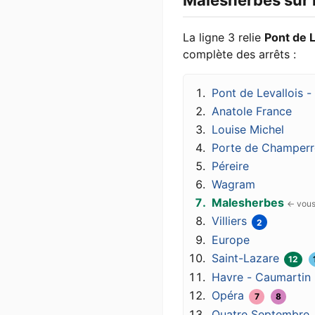
Malesherbes sur 
La ligne 3 relie
Pont de L
complète des arrêts :
Pont de Levallois 
Anatole France
Louise Michel
Porte de Champerr
Péreire
Wagram
Malesherbes
Villiers
2
Europe
Saint-Lazare
12
Havre - Caumartin
Opéra
7
8
Quatre Septembre