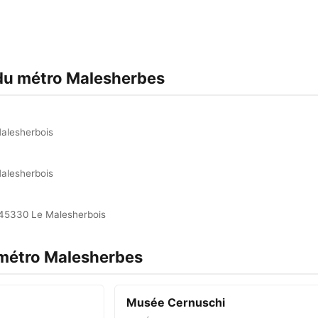
 du métro Malesherbes
alesherbois
alesherbois
 45330 Le Malesherbois
 métro Malesherbes
Musée Cernuschi