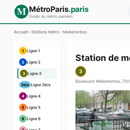
M
MétroParis
.paris
Guide du métro parisien
Accueil
›
Stations métro
›
Malesherbes
1
Ligne 1
Station de 
2
Ligne 2
3
3
Ligne 3
Boulevard Malesherbes, 750
3bis
Ligne 3bis
4
Ligne 4
5
Ligne 5
6
Ligne 6