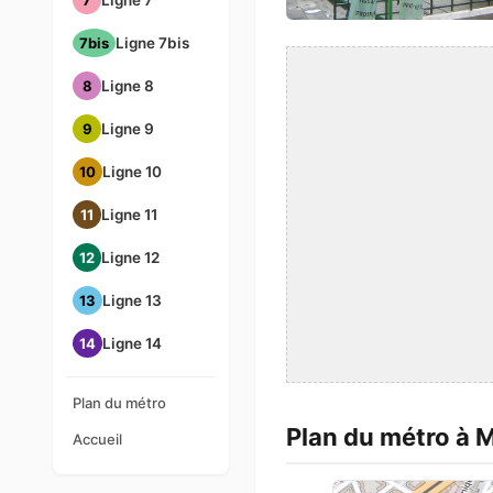
7
Ligne 7
7bis
Ligne 7bis
8
Ligne 8
9
Ligne 9
10
Ligne 10
11
Ligne 11
12
Ligne 12
13
Ligne 13
14
Ligne 14
Plan du métro
Plan du métro à 
Accueil