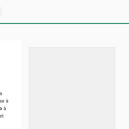
a
se à
o
à
et