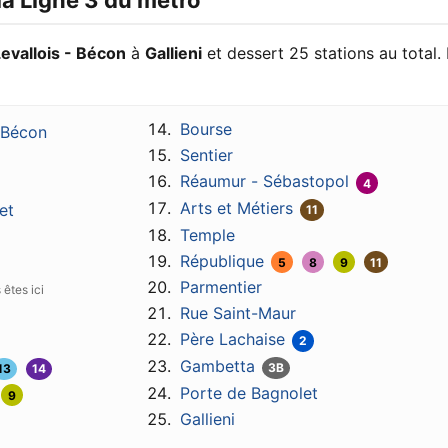
la Ligne 3 du métro
evallois - Bécon
à
Gallieni
et dessert 25 stations au total. 
Bourse
- Bécon
Sentier
Réaumur - Sébastopol
4
Arts et Métiers
et
11
Temple
République
5
8
9
11
Parmentier
Rue Saint-Maur
Père Lachaise
2
Gambetta
3B
13
14
Porte de Bagnolet
9
Gallieni