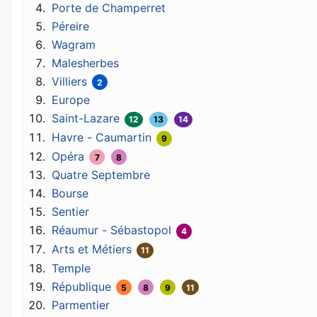
Porte de Champerret
Péreire
Wagram
Malesherbes
Villiers
2
Europe
Saint-Lazare
12
13
14
Havre - Caumartin
9
Opéra
7
8
Quatre Septembre
Bourse
Sentier
Réaumur - Sébastopol
4
Arts et Métiers
11
Temple
République
5
8
9
11
Parmentier