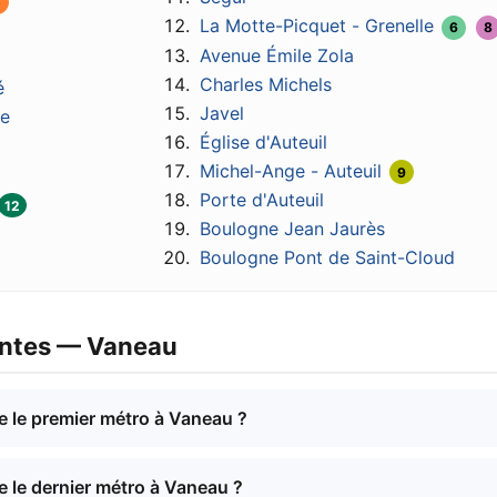
5
La Motte-Picquet - Grenelle
6
8
Avenue Émile Zola
Charles Michels
é
Javel
ne
Église d'Auteuil
Michel-Ange - Auteuil
9
Porte d'Auteuil
12
Boulogne Jean Jaurès
Boulogne Pont de Saint-Cloud
entes — Vaneau
e le premier métro à Vaneau ?
e le dernier métro à Vaneau ?