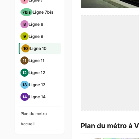
7
Ligne 7
7bis
Ligne 7bis
8
Ligne 8
9
Ligne 9
10
Ligne 10
11
Ligne 11
12
Ligne 12
13
Ligne 13
14
Ligne 14
Plan du métro
Accueil
Plan du métro à 