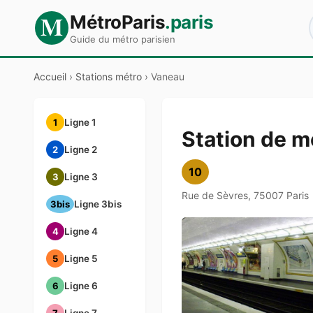
M
MétroParis
.paris
Guide du métro parisien
Accueil
›
Stations métro
›
Vaneau
1
Ligne 1
Station de m
2
Ligne 2
10
3
Ligne 3
Rue de Sèvres, 75007 Paris
3bis
Ligne 3bis
4
Ligne 4
5
Ligne 5
6
Ligne 6