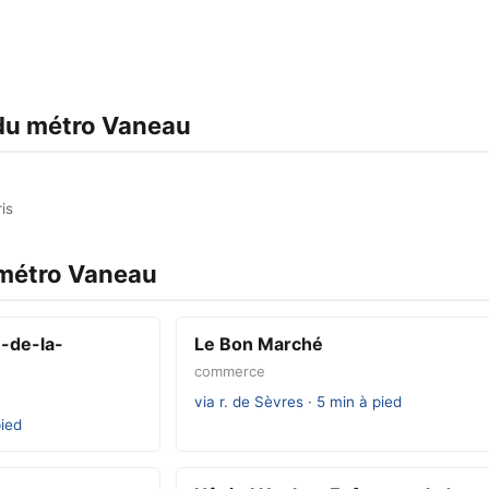
 du métro Vaneau
is
 métro Vaneau
-de-la-
Le Bon Marché
commerce
via r. de Sèvres · 5 min à pied
pied