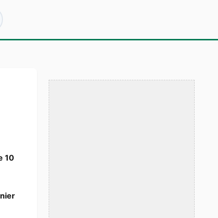
e 10
nier