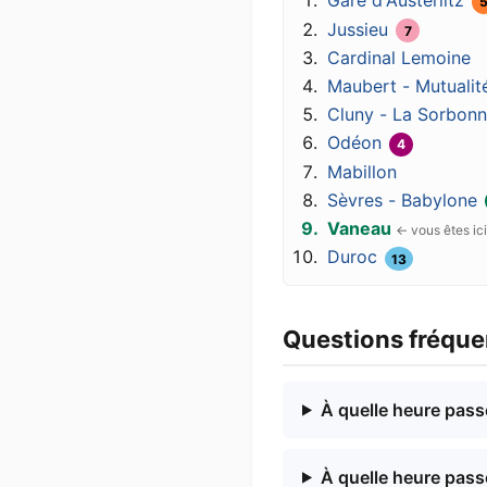
Jussieu
7
Cardinal Lemoine
Maubert - Mutualit
Cluny - La Sorbon
Odéon
4
Mabillon
Sèvres - Babylone
Vaneau
Duroc
13
Questions fréqu
À quelle heure pass
À quelle heure pass