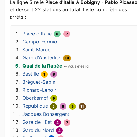
La ligne 5 relie
Place d'Italie
à
Bobigny - Pablo Picass
et dessert 22 stations au total. Liste complète des
arrêts :
Place d'Italie
6
7
Campo-Formio
Saint-Marcel
Gare d'Austerlitz
10
Quai de la Rapée
Bastille
1
8
Bréguet-Sabin
Richard-Lenoir
Oberkampf
9
République
3
8
9
11
Jacques Bonsergent
Gare de l'Est
4
7
Gare du Nord
4