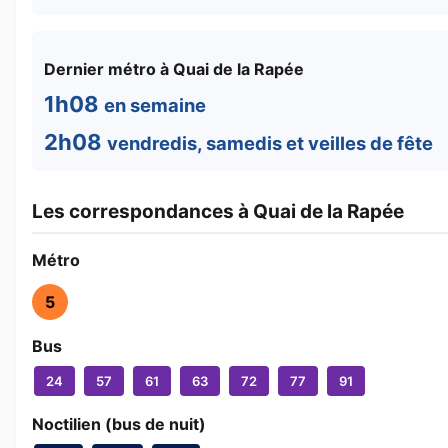
Dernier métro à Quai de la Rapée
1h08
en semaine
2h08
vendredis, samedis et veilles de fête
Les correspondances à Quai de la Rapée
Métro
5
Bus
24
57
61
63
72
77
91
Noctilien (bus de nuit)